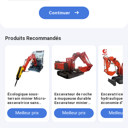
Continuer
Produits Recommandés
Écologique sous-
Excavateur de roche
Excavatrice
terrain minier Micro-
à muqueuse durable
hydraulique à
excavatrice sans
Excavateur minier
économie d'én
pollution
souterrain Haute
Tunnel Excava
efficacité
minière souter
Meilleur prix
Meilleur prix
Meilleur p