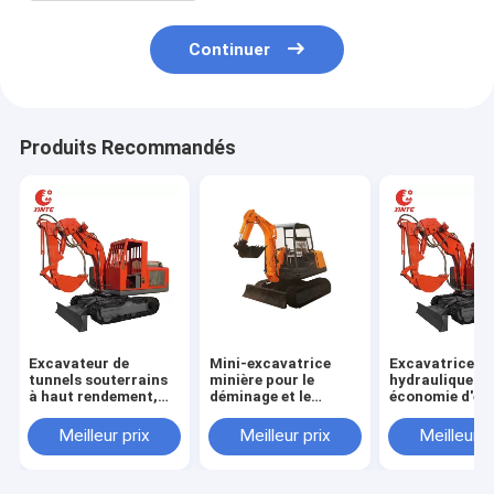
Continuer
Produits Recommandés
Excavateur de
Mini-excavatrice
Excavatrice
tunnels souterrains
minière pour le
hydraulique à
à haut rendement,
déminage et le
économie d'én
faible bruit,
déminage de la mine
Tunnel Excava
économie d'énergie
de charbon
minière souter
Meilleur prix
Meilleur prix
Meilleur p
souterraine