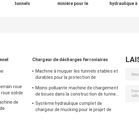
tunnels
minière pour le
hydraulique à
souterrains à
déminage et le
économie
haut rendement,
déminage de la
d'énergie Tunne
faible bruit,
mine de charbon
Excavatrice
économie
souterraine
minière
d'énergie
souterraine
LAI
nnel
Chargeur de décharges ferroviaires
ne
Machine à muquer les tunnels stables et
durables pour la protection de
l'environnement ferroviaire
errain roue
Moins polluante machine de chargement
roue solide
de boues dans la construction de tunnels
achine de
Système hydraulique complet de
 de
chargeur de mucking pour le projet de
construction de la gare