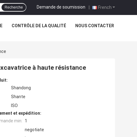
Demande de soumission
|
French
Recherche
NE
CONTRÔLE DE LA QUALITÉ
NOUS CONTACTER
nce
xcavatrice à haute résistance
uit:
Shandong
Shante
ISO
ement et expédition:
mande min:
1
negotiate