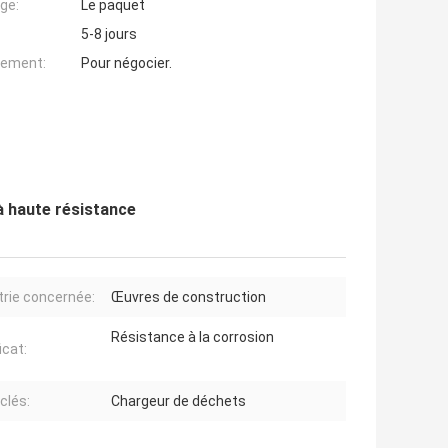
ge:
Le paquet
5-8 jours
iement:
Pour négocier.
à haute résistance
trie concernée:
Œuvres de construction
Résistance à la corrosion
icat:
clés:
Chargeur de déchets