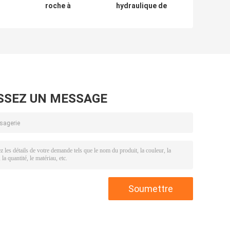
roche à
hydraulique de
muqueuse
tunnel à faible
l
durable
bruit pour mine
Excavateur minier
souterraine à
souterrain Haute
espace étroit
efficacité
SSEZ UN MESSAGE