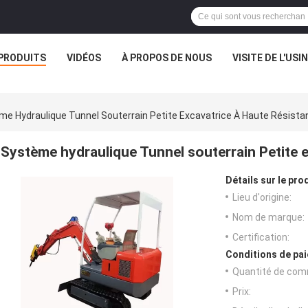
PRODUITS
VIDÉOS
À PROPOS DE NOUS
VISITE DE L'USI
me Hydraulique Tunnel Souterrain Petite Excavatrice À Haute Résista
Système hydraulique Tunnel souterrain Petite e
Détails sur le prod
Lieu d'origine:
Nom de marque:
Certification:
Conditions de pai
Quantité de com
Prix: