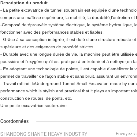
Description du produit
- La petite excavatrice de tunnel souterrain est équipée d'une technolo
compris une maîtrise supérieure, la mobilité, la durabilité,l'entretien et 
-
Composé de:
éprouvé
le système électrique, le système hydraulique, le c
fonctionner avec des performances stables et fiables.
- Grâce à sa conception intégrée, il est doté d'une structure robuste e
supérieure et des exigences de procédé strictes.
- Durable avec une longue durée de vie, la machine peut être utilisée en
poussière et l'oxygène qu'il est pratique à entretenir et à nettoyer,en fai
- En adoptant une technologie de pointe, il est capable d'améliorer la vite
permet de travailler de façon stable et sans bruit, assurant un environn
- Travail raffiné, le
Underground Tunnel Small Excavator made by our c
performance which is stylish and practical that it plays an important role 
construction de routes, de ponts, etc.
Une petite excavatrice souterraine
Coordonnées
SHANDONG SHANTE HEAVY INDUSTRY
Envoyez v