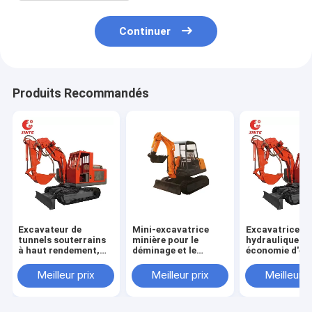
Continuer
Produits Recommandés
Excavateur de
Mini-excavatrice
Excavatrice
tunnels souterrains
minière pour le
hydraulique à
à haut rendement,
déminage et le
économie d'én
faible bruit,
déminage de la mine
Tunnel Excava
économie d'énergie
de charbon
minière souter
Meilleur prix
Meilleur prix
Meilleur p
souterraine